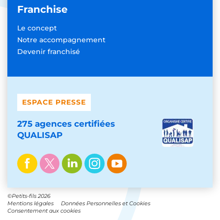
Franchise
Le concept
Notre accompagnement
Devenir franchisé
ESPACE PRESSE
275 agences certifiées
QUALISAP
©Petits-fils 2026
Mentions légales
Données Personnelles et Cookies
Consentement aux cookies